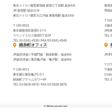
東京メトロ / 都営新宿線 新宿三丁目駅 徒歩4分
御堂筋
JR 新宿駅 徒歩11分
堺筋線
東京メトロ / 都営大江戸線 東新宿駅 徒歩10分
〒541
〒160-0022
大阪
東京都新宿区新宿5-17-5
JRE
ラウンドクロス新宿5丁目3F
TEL 
TEL 03-5341-4530 / FAX 03-5341-4540
錦糸町オフィス
JR総武本線 / 半蔵門線「錦糸町駅」徒歩8分
JR常
JR総武本線 / 東武亀戸線「亀戸駅」徒歩9分
〒277
〒136-0071
千葉県
東京都江東区亀戸1-5-7
Crob
錦糸町プライムタワー6F
TEL 
TEL 03-5628-3878 / FAX 03-5628-3879
© Matsumoto inc.