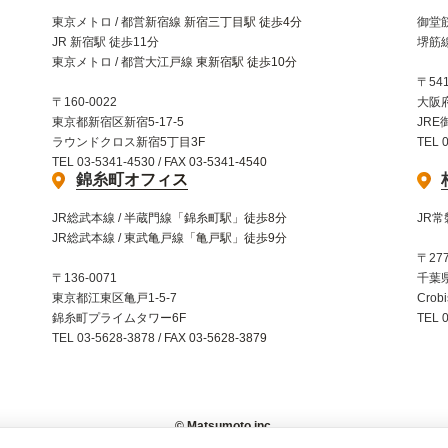
東京メトロ / 都営新宿線 新宿三丁目駅 徒歩4分
御堂筋
JR 新宿駅 徒歩11分
堺筋線
東京メトロ / 都営大江戸線 東新宿駅 徒歩10分
〒541
〒160-0022
大阪
東京都新宿区新宿5-17-5
JRE
ラウンドクロス新宿5丁目3F
TEL 
TEL 03-5341-4530 / FAX 03-5341-4540
錦糸町オフィス
JR総武本線 / 半蔵門線「錦糸町駅」徒歩8分
JR常
JR総武本線 / 東武亀戸線「亀戸駅」徒歩9分
〒277
〒136-0071
千葉県
東京都江東区亀戸1-5-7
Crob
錦糸町プライムタワー6F
TEL 
TEL 03-5628-3878 / FAX 03-5628-3879
© Matsumoto inc.