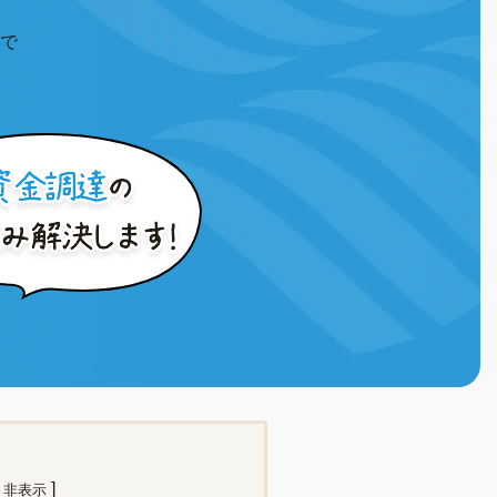
で
]
非表示