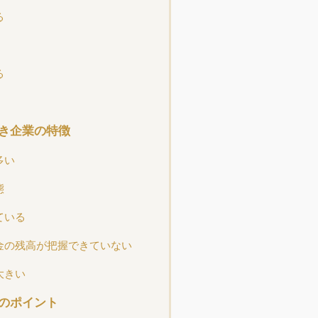
る
る
き企業の特徴
多い
態
ている
金の残高が把握できていない
大きい
のポイント