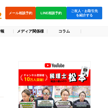
ご友人・お取引先
2
メール相談予約
LINE相談予約
を紹介する
情報
メディア関係様
コラム
ト