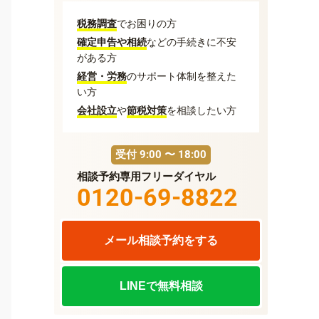
税務調査
でお困りの方
確定申告や相続
などの手続きに不安
がある方
経営・労務
のサポート体制を整えた
い方
会社設立
や
節税対策
を相談したい方
受付 9:00 〜 18:00
相談予約専用フリーダイヤル
0120-69-8822
メール相談予約をする
LINEで無料相談