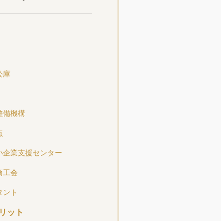
公庫
整備機構
点
小企業支援センター
商工会
タント
リット