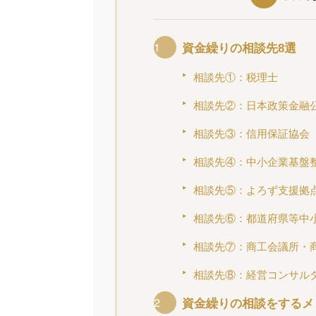
資金繰りの相談先8選
相談先①：税理士
相談先②：日本政策金融
相談先③：信用保証協会
相談先④：中小企業基盤
相談先⑤：よろず支援拠
相談先⑥：都道府県等中
相談先⑦：商工会議所・
相談先⑧：経営コンサル
資金繰りの相談をするメ