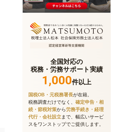
全国対応の
税務・労務サポート実績
1,000
件以上
国税OB・元税務署長
が在籍。
税務調査だけでなく、
確定申告・相
続・節税対策
から
労務手続き・経理
代行・会社設立
まで、幅広いサービ
スをワンストップでご提供します。