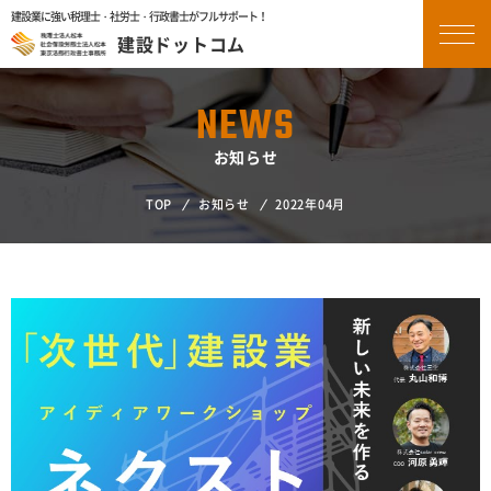
建設業に強い税理士・社労士・行政書士がフルサポート！
建設ドットコム
らくらく
確定申告サポート
NEWS
お知らせ
業務内容
TOP
お知らせ
2022年04月
建設業に強い士業が必要な理由
料金表
事務所案内
インタビュー