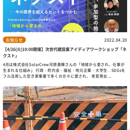
お知らせ
0120-69-8822
お知らせ
2022.04.20
受付時間
9:00〜19:00
土日・祝日OK！
【4/26(火)19:00開催】次世代建設業アイディアワークショップ「ネ
クスト」
初回電話相談無料
全国対応
4月は株式会社SolarCrew河原勇輝さんの「地域から愛され、仕事が
生まれる仕組み」 行政・町内会・福祉・地元企業・大学生…SDGsを
メールでご相談
フル活用した空き家事業で多くの方々に愛され、 老若男女...