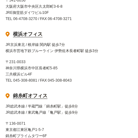
〒541-0056
大阪府大阪市中央区久太郎町3-6-8
JRE御堂筋ダイワビル10F
TEL 06-4708-3270 / FAX 06-4708-3271
横浜オフィス
JR京浜東北 / 根岸線 関内駅 徒歩7分
横浜市営地下鉄ブルーライン 伊勢佐木長者町駅 徒歩3分
〒231-0033
神奈川県横浜市中区長者町5-85
三共横浜ビル4F
TEL 045-308-8081 / FAX 045-308-8043
錦糸町オフィス
JR総武本線 / 半蔵門線「錦糸町駅」徒歩8分
JR総武本線 / 東武亀戸線「亀戸駅」徒歩9分
〒136-0071
東京都江東区亀戸1-5-7
錦糸町プライムタワー6F