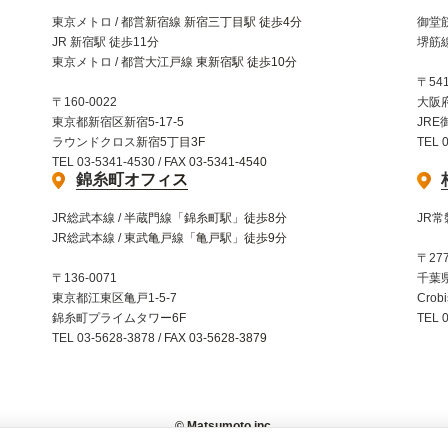
東京メトロ / 都営新宿線 新宿三丁目駅 徒歩4分
御堂筋
JR 新宿駅 徒歩11分
堺筋線
東京メトロ / 都営大江戸線 東新宿駅 徒歩10分
〒541
〒160-0022
大阪
東京都新宿区新宿5-17-5
JRE
ラウンドクロス新宿5丁目3F
TEL 
TEL 03-5341-4530 / FAX 03-5341-4540
錦糸町オフィス
JR総武本線 / 半蔵門線「錦糸町駅」徒歩8分
JR常
JR総武本線 / 東武亀戸線「亀戸駅」徒歩9分
〒277
〒136-0071
千葉県
東京都江東区亀戸1-5-7
Crob
錦糸町プライムタワー6F
TEL 
TEL 03-5628-3878 / FAX 03-5628-3879
© Matsumoto inc.