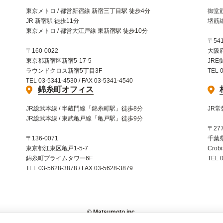
東京メトロ / 都営新宿線 新宿三丁目駅 徒歩4分
御堂筋
JR 新宿駅 徒歩11分
堺筋線
東京メトロ / 都営大江戸線 東新宿駅 徒歩10分
〒541
〒160-0022
大阪
東京都新宿区新宿5-17-5
JRE
ラウンドクロス新宿5丁目3F
TEL 
TEL 03-5341-4530 / FAX 03-5341-4540
錦糸町オフィス
JR総武本線 / 半蔵門線「錦糸町駅」徒歩8分
JR常
JR総武本線 / 東武亀戸線「亀戸駅」徒歩9分
〒277
〒136-0071
千葉県
東京都江東区亀戸1-5-7
Crob
錦糸町プライムタワー6F
TEL 
TEL 03-5628-3878 / FAX 03-5628-3879
© Matsumoto inc.