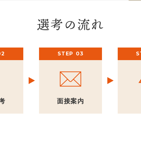
選考の流れ
STEP
S
考
面接案内