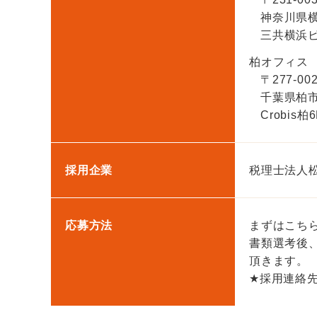
神奈川県横
三共横浜ビ
柏オフィス
〒277-00
千葉県柏市
Crobis柏6
採用企業
税理士法人
応募方法
まずはこち
書類選考後
頂きます。
★採用連絡先：0