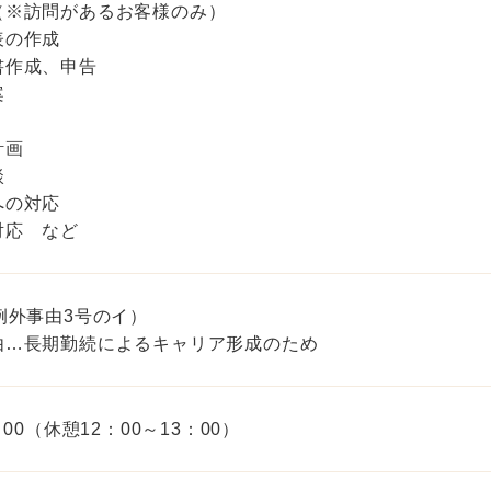
（※訪問があるお客様のみ）
表の作成
書作成、申告
案
計画
談
への対応
対応 など
例外事由3号のイ）
由…長期勤続によるキャリア形成のため
：00（休憩12：00～13：00）