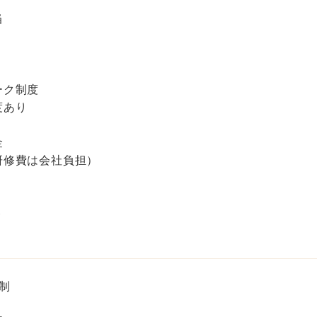
当
ーク制度
度あり
金
研修費は会社負担）
ト
制