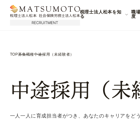
税理士法人松本を知
職
る
度
TOP
募集職種
中途採用（未経験者）
中途採用（未
一人一人に育成担当者がつき、あなたのキャリアをど