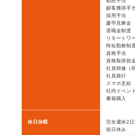
勤続手当
顧客獲得手
採用手当
慶弔見舞金
退職金制度
リモートワ
時短勤務制
資格手当
資格取得祝
社員研修（
社員旅行
スマホ支給
社内イベン
書籍購入
休日休暇
完全週休2日
祝日休み