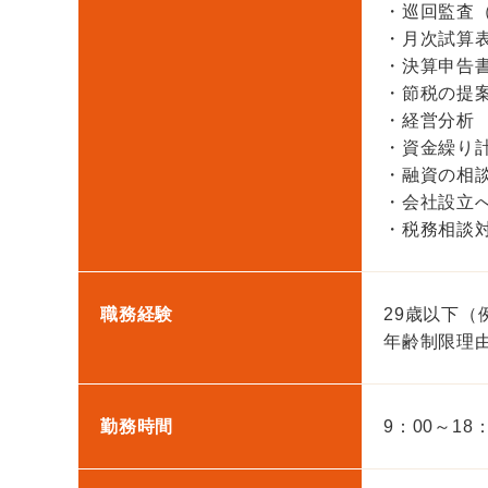
・巡回監査
・月次試算
・決算申告
・節税の提
・経営分析
・資金繰り
・融資の相
・会社設立
・税務相談
職務経験
29歳以下（
年齢制限理
勤務時間
9：00～18