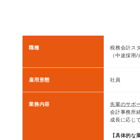
職種
税務会計ス
（中途採用/
雇用形態
社員
業務内容
先輩のサポ
会計事務所
成長に応じ
【具体的な