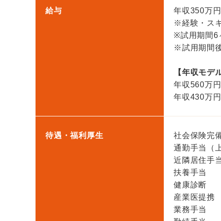
給与
年収350万
※経験・ス
※試用期間
※試用期間
【年収モデ
年収560万円
年収430万円
待遇・福利厚生
社会保険完
通勤手当（
近隣居住手
扶養手当
健康診断
産業医提携
業務手当