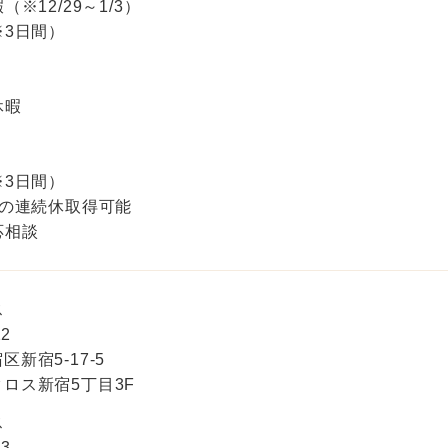
※12/29～1/3）
※3日間）
休暇
※3日間）
度の連続休取得可能
応相談
ス
22
新宿5-17-5
ロス新宿5丁目3F
ス
33