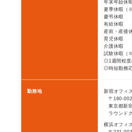
年末年始休暇（
夏季休暇（
慶弔休暇
有給休暇
産前・産後
育児休暇
介護休暇
試験休暇（
◎1週間程
◎時短勤務
勤務地
新宿オフィ
〒160-00
東京都新宿区
ラウンドク
横浜オフィ
〒231-00