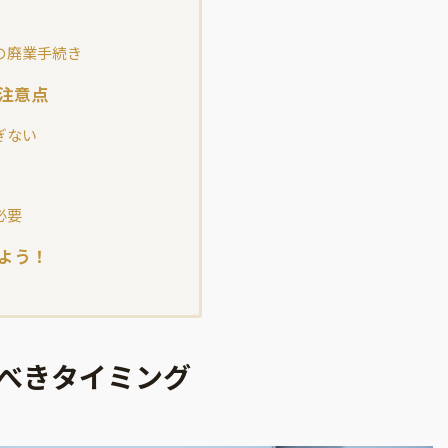
の廃業手続き
注意点
ぎない
必要
よう！
べきタイミング