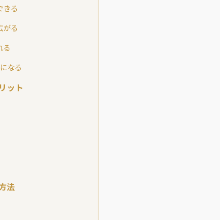
できる
広がる
れる
除になる
リット
方法