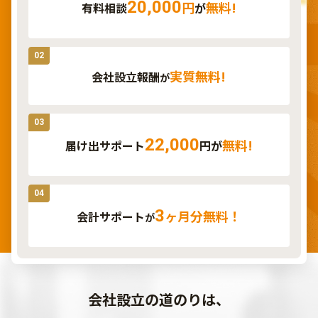
20,000
円
無料!
有料相談
が
02
実質無料!
会社設立報酬
が
03
22,000
無料!
届け出サポート
円が
04
3
ヶ月分無料！
会計サポート
が
会社設立の道のりは、