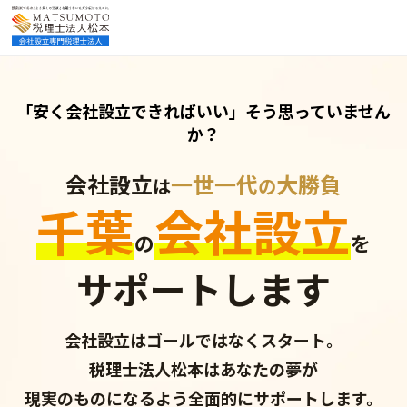
「安く会社設立できればいい」
そう思っていません
か？
会社設立
一世一代
大勝負
は
の
千葉
会社設立
の
を
サポートします
会社設立は
ゴールではなくスタート。
税理士法人松本は
あなたの夢が
現実のものになるよう
全面的にサポートします。