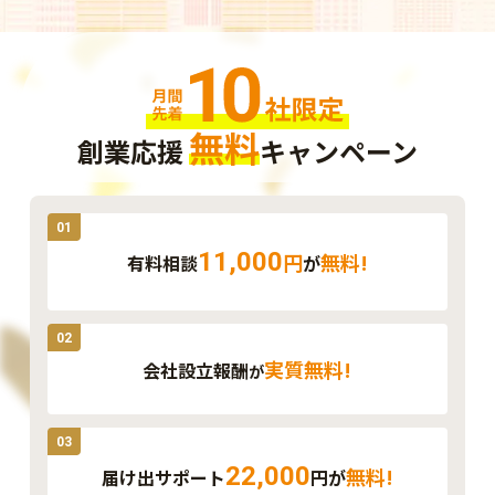
無料
創業応援
キャンペーン
01
11,000
円
無料!
有料相談
が
02
実質無料!
会社設立報酬
が
03
22,000
無料!
届け出サポート
円が