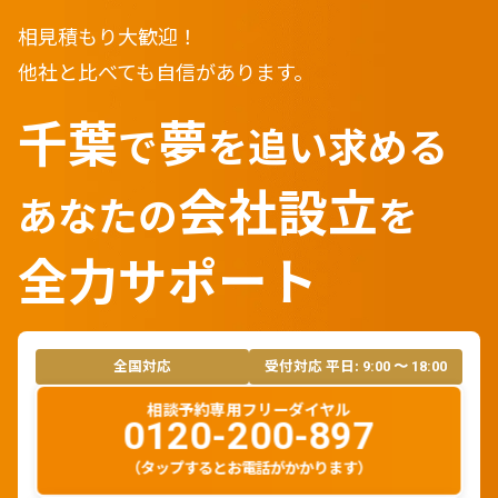
相見積もり大歓迎！
他社と比べても自信があります。
千葉
夢
で
を
追い求める
会社設立
あなたの
を
全力サポート
全国対応
受付対応 平日:
9:00 〜 18:00
相談予約専用フリーダイヤル
0120-200-897
（タップするとお電話がかかります）