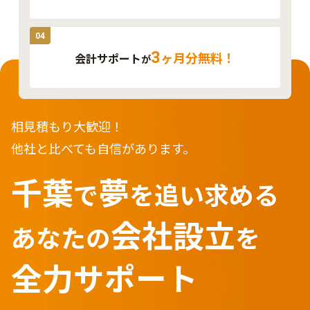
04
3
ヶ月分無料！
会計サポート
が
相見積もり大歓迎！
他社と比べても自信があります。
千葉
夢
で
を
追い求める
会社設立
あなたの
を
全力サポート