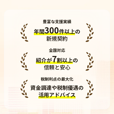
豊富な支援実績
300
年間
件以上
の
新規契約
全国対応
7
紹介が
割以上
の
信頼と安心
税制利点の最大化
資金調達や税制優遇の
活用アドバイス