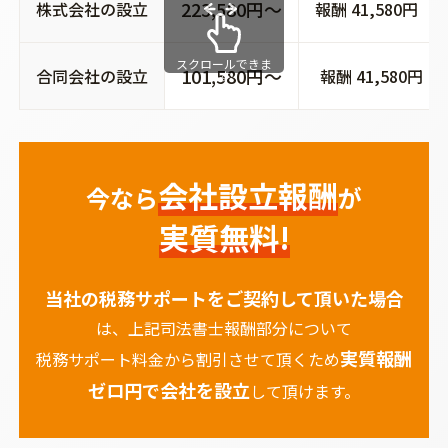
223,580円～
株式会社の設立
報酬 41,580円
スクロールできま
101,580円～
合同会社の設立
報酬 41,580円
す
会社設立報酬
今なら
が
実質無料!
当社の税務サポートを
ご契約して頂いた場合
は、上記司法書士報酬部分について
実質報酬
税務サポート料金から割引させて頂くため
ゼロ円で会社を設立
して頂けます。