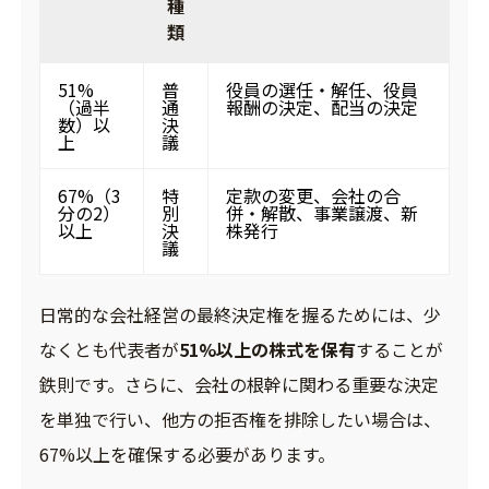
種
類
51%
普
役員の選任・解任、役員
（過半
通
報酬の決定、配当の決定
数）以
決
上
議
67%（3
特
定款の変更、会社の合
分の2）
別
併・解散、事業譲渡、新
以上
決
株発行
議
日常的な会社経営の最終決定権を握るためには、少
なくとも代表者が
51%以上の株式を保有
することが
鉄則です。さらに、会社の根幹に関わる重要な決定
を単独で行い、他方の拒否権を排除したい場合は、
67%以上を確保する必要があります。