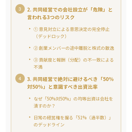
2. 共同経営での会社設立が「危険」と
言われる3つのリスク
① 意見対立による意思決定の完全停止
（デッドロック）
② 創業メンバーの途中離脱と株式の散逸
③ 貢献度と報酬（分配）の不一致による
不満
3. 共同経営で絶対に避けるべき「50%
対50%」と意識すべき出資比率
なぜ「50%対50%」の均等出資は会社を
潰すのか？
日常の経営権を握る「51%（過半数）」
のデッドライン