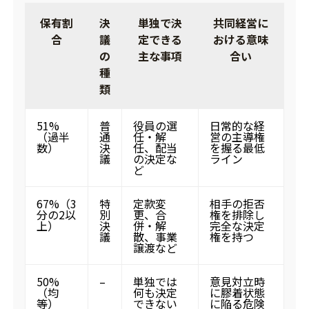
保有割
決
単独で決
共同経営に
合
議
定できる
おける意味
の
主な事項
合い
種
類
51%
普
役員の選
日常的な経
（過半
通
任・解
営の主導権
数）
決
任、配当
を握る最低
議
の決定な
ライン
ど
67%（3
特
定款変
相手の拒否
分の2以
別
更、合
権を排除し
上）
決
併・解
完全な決定
議
散、事業
権を持つ
譲渡など
50%
–
単独では
意見対立時
（均
何も決定
に膠着状態
等）
できない
に陥る危険