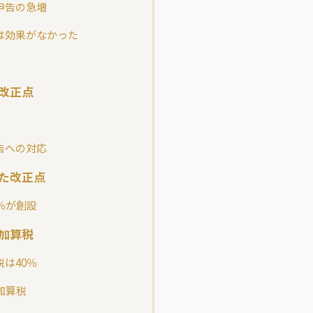
申告の急増
は効果がなかった
改正点
告への対応
た改正点
％が創設
加算税
は40％
加算税