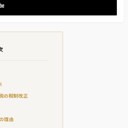
次
税
算税の税制改正
の理由