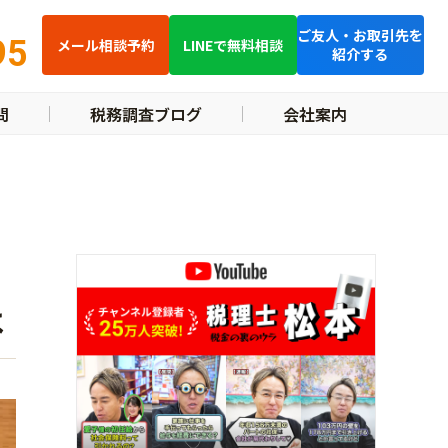
ご友人・お取引先を
95
メール相談予約
LINEで無料相談
紹介する
問
税務調査ブログ
会社案内
は