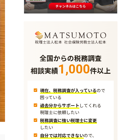
全国からの税務調査
1,000
相談実績
件以上
現在、税務調査が入っている
ので
困っている
過去分からサポート
してくれる
税理士に依頼したい
税務調査に強い税理士に変更
したい
自分では対応できない
ので、