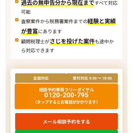
過去の無申告分から現在まで
すべて対応
可能
経験と実績
査察案件から税務署案件までの
が豊富
にあります
さじを投げた案件
顧問税理士が
も途中か
ら対応できます
全国対応
受付対応
9:00 〜 18:00
相談予約専用フリーダイヤル
0120-200-795
（タップするとお電話がかかります）
メール相談予約をする