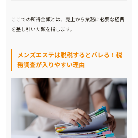
ここでの所得金額とは、売上から業務に必要な経費
を差し引いた額を指します。
メンズエステは脱税するとバレる！税
務調査が入りやすい理由