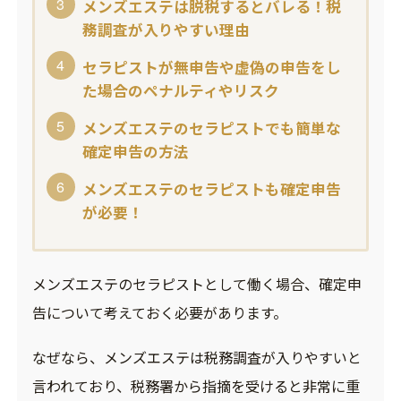
メンズエステは脱税するとバレる！税
務調査が入りやすい理由
セラピストが無申告や虚偽の申告をし
た場合のペナルティやリスク
メンズエステのセラピストでも簡単な
確定申告の方法
メンズエステのセラピストも確定申告
が必要！
メンズエステのセラピストとして働く場合、確定申
告について考えておく必要があります。
なぜなら、メンズエステは税務調査が入りやすいと
言われており、税務署から指摘を受けると非常に重