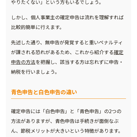
やりたくない」という方もいるでしょう。
しかし、個人事業主の確定申告は流れを理解すれば
比較的簡単に行えます。
先述した通り、無申告が発覚すると重いペナルティ
が課される恐れがあるため、これから紹介する
確定
申告の方法
を把握し、該当する方は忘れずに申告・
納税を行いましょう。
青色申告と白色申告の違い
確定申告には「白色申告」と「青色申告」の2つの
方法がありますが、青色申告は手続きが面倒なぶ
ん、節税メリットが大きいという特徴があります。