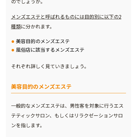
のでしょうか。
メンズエステと呼ばれるものには目的別に以下の2
種類
に分かれます。
美容目的のメンズエステ
風俗店に該当するメンズエステ
それぞれ詳しく見ていきましょう。
美容目的のメンズエステ
一般的なメンズエステは、男性客を対象に行うエス
テティックサロン、もしくはリラクゼーションサロ
ンを指します。