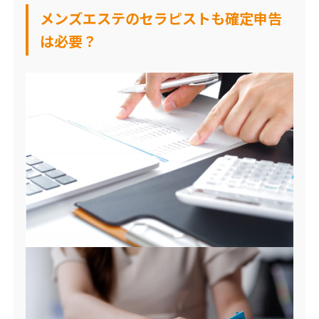
メンズエステのセラピストも確定申告
は必要？