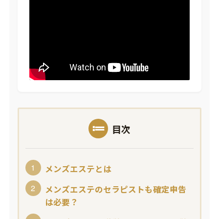
目次
メンズエステとは
メンズエステのセラピストも確定申告
は必要？