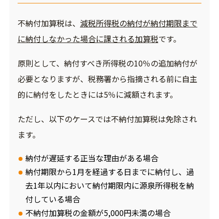
不納付加算税は、
減税所得税の納付が納付期限まで
に納付しなかった場合に課される加算税
です。
原則として、納付すべき所得税の10％の追加納付が
必要となりますが、税務署から指摘される前に自主
的に納付をしたときには5％に減額されます。
ただし、以下のケースでは不納付加算税は免除され
ます。
納付が遅延する正当な理由がある場合
納付期限から1月を経過する日までに納付し、過
去1年以内において納付期限内に源泉所得税を納
付している場合
不納付加算税の金額が5,000円未満の場合