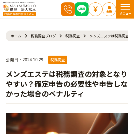
メニュー
ホーム
税務調査ブログ
税務調査
メンズエステは税務調査の
税務調査
公開日：2024.10.29
メンズエステは税務調査の対象となり
やすい？確定申告の必要性や申告しな
かった場合のペナルティ