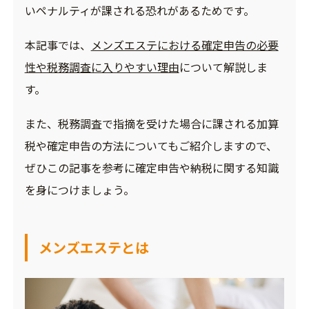
いペナルティが課される恐れがあるためです。
本記事では、
メンズエステにおける確定申告の必要
性や税務調査に入りやすい理由
について解説しま
す。
また、税務調査で指摘を受けた場合に課される加算
税や確定申告の方法についてもご紹介しますので、
ぜひこの記事を参考に確定申告や納税に関する知識
を身につけましょう。
メンズエステとは