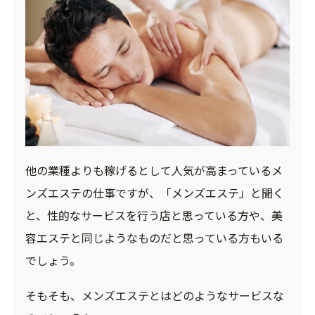
他の業種よりも稼げるとして人気が高まっているメ
ンズエステの仕事ですが、「メンズエステ」と聞く
と、性的なサービスを行う店と思っている方や、美
容エステと同じようなものだと思っている方もいる
でしょう。
そもそも、メンズエステとはどのようなサービスな