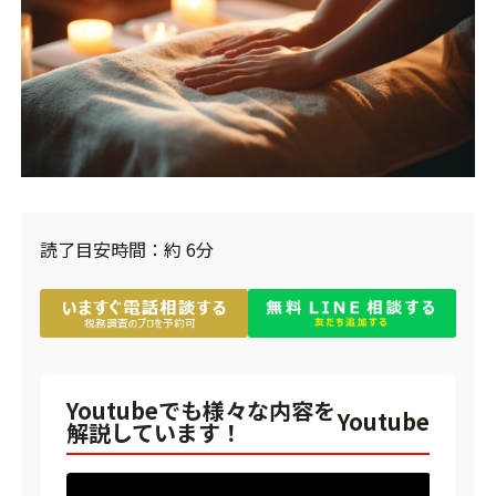
読了目安時間：約 6分
Youtubeでも様々な内容を
Youtube
解説しています！