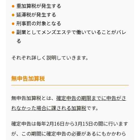
重加算税が発生する
延滞税が発生する
刑事罰の対象となる
副業としてメンズエステで働いていることがバレ
る
それぞれ詳しく説明していきます。
無申告加算税
無申告加算税とは、
確定申告の期限までに申告がさ
れなかった場合に課される加算税
です。
確定申告は毎年2月16日から3月15日の間に行います
が、この期間に確定申告の必要があるにもかかわら