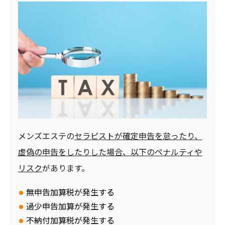
メンズエステの
セラピストが確定申告を怠ったり、
虚偽の申告をしたりした場合、以下のペナルティや
リスク
があります。
無申告加算税が発生する
過少申告加算が発生する
不納付加算税が発生する