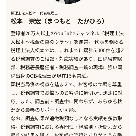
税理士法人松本 代表税理士
松本 崇宏（まつもと たかひろ）
登録者20万人以上のYouTubeチャンネル「税理士法
人松本〜税金の裏のウラ〜」を運営。 代表を務める
税理士法人松本では、これまでに累計5,000件を超え
る税務調査のご相談・対応実績があり、国税局査察
部、税務署長歴任者・税務調査一筋の現場に強い国
税出身のOB税理士が現在15名常駐。
国税当局側の視点を踏まえて、お客様の立場を尊重
し、税務調査でお悩みのお客様に適切かつ迅速に対
応。また、調査前・調査中に関わらず、あらゆる状
況から最善のサポートが可能。
なお、調査結果が追徴税額なしとなる実績も多数取
得。税務調査における専門性・経験則・折衝力から
最善の結果を導き、お客様の笑顔とありがとうを励