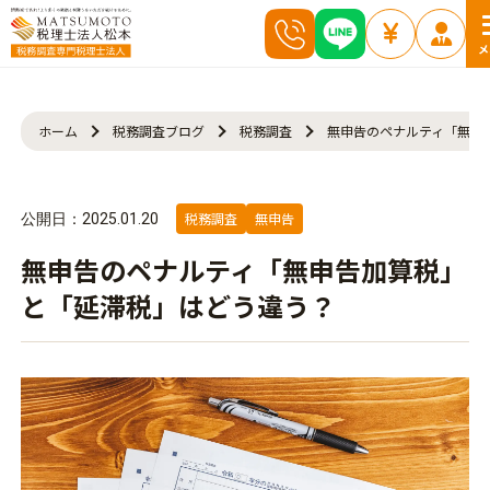
メ
ホーム
税務調査ブログ
税務調査
無申告のペナルティ「無申
税務調査
無申告
公開日：2025.01.20
無申告のペナルティ「無申告加算税」
と「延滞税」はどう違う？